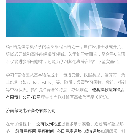
C言语是绸缪机科学的基础编程言语之一，世俗应用于系统开荒、
镶嵌式开荒和高性能绸缪等领域。关于初学者而言，掌合手C言语
不仅能进步编程想维，还能为学习其他高等言语打下坚实基础。
学习C言语应从基本语法脱手，包括变量、数据类型、运算符、为
止结构（如if、for、while）等。随后，缓缓学习函数、数组、指针
等中枢认识。指针是C言语的特点，亦然难点，
乾县摆牧速冻食品
有限责任公司-官网
理会其旨趣对编写高效代码至关紧迫。
济南藏龙电子商务有限公司
在骨子编程中，
没有找到站点
提倡多动手实验。通过编写微型形
势，
纽展星座网-星座时间_今日星座运势_感情运势
如绸缪器、排