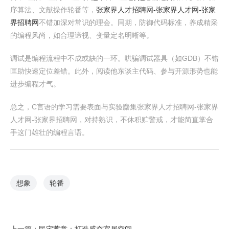
序算法、文献操作轮番等，
张家界人才招聘网-张家界人才网-张家
界招聘网
不错加深对常识的理会。同期，防御代码标准，养成精采
的编程风尚，如合理谛视、变量定名明晰等。
调试是编程流程中不成或缺的一环。哄骗调试器具（如GDB）不错
匡助快速定位差错。此外，阅读他东谈主代码、参与开源形势也能
进步编程才气。
总之，C言语的学习需要表面与实验麇集张家界人才招聘网-张家界
人才网-张家界招聘网，对持熟识，不休积贮警戒，才能简直掌合
手这门雄壮的编程言语。
想象
轮番