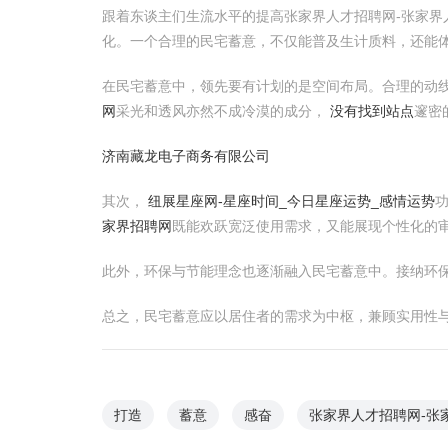
跟着东谈主们生流水平的提高张家界人才招聘网-张家界
化。一个合理的民宅蓄意，不仅能普及生计质料，还能
在民宅蓄意中，领先要有计划的是空间布局。合理的动
网
采光和透风亦然不成冷漠的成分，
没有找到站点
邃密
济南藏龙电子商务有限公司
其次，
纽展星座网-星座时间_今日星座运势_感情运势
家界招聘网
既能欢跃宽泛使用需求，又能展现个性化的
此外，环保与节能理念也逐渐融入民宅蓄意中。接纳环
总之，民宅蓄意应以居住者的需求为中枢，兼顾实用性与
打造
蓄意
感奋
张家界人才招聘网-张