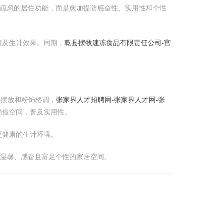
仅疏忽的居住功能，而是愈加提防感奋性、实用性和个性
普及生计效果。同期，
乾县摆牧速冻食品有限责任公司-官
品摆放和粉饰格调，
张家界人才招聘网-张家界人才网-张
勤俭空间，普及实用性。
更健康的生计环境。
个温馨、感奋且富足个性的家居空间。