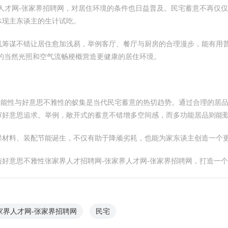
人才网-张家界招聘网，对居住环境的条件也日益普及。民宅蓄意不再仅
体现主东谈主的生计试吃。
线筹谋不错让居住愈加浅易，举例客厅、餐厅与厨房的合理漫步，能有用
的当然光照和空气流畅梗概营造更健康的居住环境。
功能性与好意思不雅性的蚁集是当代民宅蓄意的热切趋势。通过合理的居
审好意思追求。举例，敞开式的蓄意不错增多空间感，而多功能居品则能
保材料、装配节能诞生，不仅有助于降顽劣耗，也能为家东谈主创造一个
好意思不雅性张家界人才招聘网-张家界人才网-张家界招聘网，打造一
家界人才网-张家界招聘网
民宅