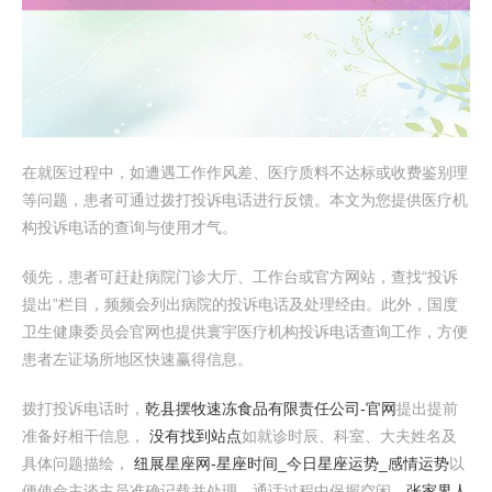
在就医过程中，如遭遇工作作风差、医疗质料不达标或收费鉴别理
等问题，患者可通过拨打投诉电话进行反馈。本文为您提供医疗机
构投诉电话的查询与使用才气。
领先，患者可赶赴病院门诊大厅、工作台或官方网站，查找“投诉
提出”栏目，频频会列出病院的投诉电话及处理经由。此外，国度
卫生健康委员会官网也提供寰宇医疗机构投诉电话查询工作，方便
患者左证场所地区快速赢得信息。
拨打投诉电话时，
乾县摆牧速冻食品有限责任公司-官网
提出提前
准备好相干信息，
没有找到站点
如就诊时辰、科室、大夫姓名及
具体问题描绘，
纽展星座网-星座时间_今日星座运势_感情运势
以
便使命主谈主员准确记载并处理。通话过程中保握空闲，
张家界人