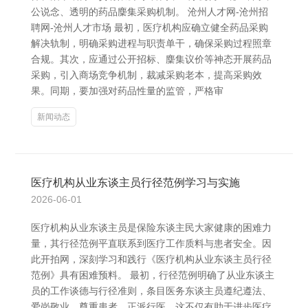
公说念、透明的药品麇集采购机制。 沧州人才网-沧州招
聘网-沧州人才市场 最初，医疗机构应确立健全药品采购
解决轨制，明确采购进程与职责单干，确保采购过程照章
合规。其次，应通过公开招标、麇集议价等神态开展药品
采购，引入商场竞争机制，裁减采购老本，提高采购效
果。同期，要加强对药品性量的监管，严格审
新闻动态
医疗机构从业东谈主员行径范例学习与实施
2026-06-01
医疗机构从业东谈主员是保险东谈主民大家健康的困难力
量，其行径范例平直联系到医疗工作质料与患者安全。因
此开拍网，深刻学习和践行《医疗机构从业东谈主员行径
范例》具有困难预料。 最初，行径范例明确了从业东谈主
员的工作谈德与行径准则，条目医务东谈主员遵纪遵法、
爱岗敬业、尊重患者、正派行医。这不仅有助于进步医疗