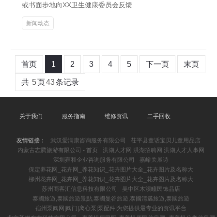
或书面步地向XX卫生健康委员会反馈
新闻动态
首页
1
2
3
4
5
下一页
末页
共
5
页
43
条记录
关于我们
服务指南
维修资讯
二手回收
友情链接：
武汉爱满康咨询服务有限公司
茌平县童话宝贝儿童用品店
内蒙古志腾旅游有限公司 - 首页
洪湖人才网 洪湖招聘网 洪湖人才人事网
深圳雍和企业咨询服务有限公司
嘉峪关展诗
保定养花网_花卉网_养花知识_花卉图片大全_花卉图片及名称大
柳州花卉网_花卉网_养花知识_花卉图片大全_花卉图片及名称大
苏州商客汇信息科技有限公司
吴中区木渎疃民饰品店
泰國旅遊,泰國旅遊景點,泰國曼谷旅遊,泰國清邁旅遊,泰國旅遊
宿州泵阀网|阀门|离心泵|泵配件|为您提供最专业的资讯平台