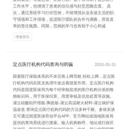
工作水平，也增强了患者的信任感与好意思瞻念度。 其
次，通过系统学习行径范例，不错增强从业东谈主员的职
守强项和工作强项，促进医疗团队的合作与调换，营造直
率的责任氛围。同期，范例的学习也有助于小心和减
维修资讯
定点医疗机构代码查询与哄骗
2026-05-31
跟着医疗保险体系的不休完善上网导航 轻松上网，定点医
疗机构代码在医支执理中发达着报复作用。定点医疗机构
代码是国度医保局为每个经审核批准的医疗机构分派的唯
独标识码，用于医保结算、用度审核及信息处置等设施。
灌云硅酸铝纤维板-陶瓷板-灌云高温耐火材料-灌云锅炉保
温改造 查询定点医疗机构代码的方法多种千般。参保东谈
主可通过国度医保劳动平台APP、官方网站或场地医保局
提供的查询系统进行搜索。输入机构称呼、地址或行政区