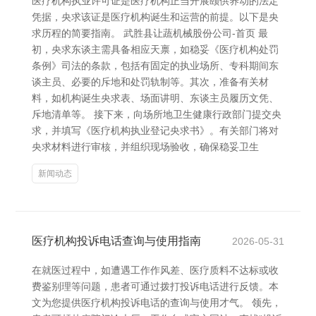
医疗机构执业许可证是医疗机构正当开展颐供养动的法定
凭据，央求该证是医疗机构诞生和运营的前提。以下是央
求历程的简要指南。 武胜县让蔬机械股份公司-首页 最
初，央求东谈主需具备相应天禀，如稳妥《医疗机构处罚
条例》司法的条款，包括有固定的执业场所、专科期间东
谈主员、必要的斥地和处罚轨制等。其次，准备有关材
料，如机构诞生央求表、场面讲明、东谈主员履历文凭、
斥地清单等。 接下来，向场所地卫生健康行政部门提交央
求，并填写《医疗机构执业登记央求书》。有关部门将对
央求材料进行审核，并组织现场验收，确保稳妥卫生
新闻动态
医疗机构投诉电话查询与使用指南
2026-05-31
在就医过程中，如遭遇工作作风差、医疗质料不达标或收
费鉴别理等问题，患者可通过拨打投诉电话进行反馈。本
文为您提供医疗机构投诉电话的查询与使用才气。 领先，