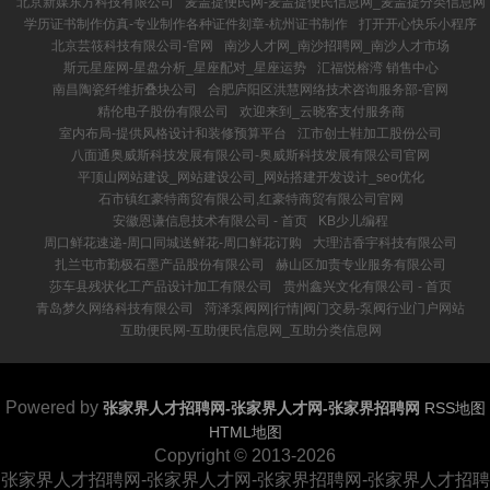
北京新媒东方科技有限公司
麦盖提便民网-麦盖提便民信息网_麦盖提分类信息网
学历证书制作仿真-专业制作各种证件刻章-杭州证书制作
打开开心快乐小程序
北京芸筱科技有限公司-官网
南沙人才网_南沙招聘网_南沙人才市场
斯元星座网-星盘分析_星座配对_星座运势
汇福悦榕湾 销售中心
南昌陶瓷纤维折叠块公司
合肥庐阳区洪慧网络技术咨询服务部-官网
精伦电子股份有限公司
欢迎来到_云晓客支付服务商
室内布局-提供风格设计和装修预算平台
江市创士鞋加工股份公司
八面通奥威斯科技发展有限公司-奥威斯科技发展有限公司官网
平顶山网站建设_网站建设公司_网站搭建开发设计_seo优化
石市镇红豪特商贸有限公司,红豪特商贸有限公司官网
安徽恩谦信息技术有限公司 - 首页
KB少儿编程
周口鲜花速递-周口同城送鲜花-周口鲜花订购
大理洁香宇科技有限公司
扎兰屯市勤极石墨产品股份有限公司
赫山区加责专业服务有限公司
莎车县残状化工产品设计加工有限公司
贵州鑫兴文化有限公司 - 首页
青岛梦久网络科技有限公司
菏泽泵阀网|行情|阀门交易-泵阀行业门户网站
互助便民网-互助便民信息网_互助分类信息网
Powered by
张家界人才招聘网-张家界人才网-张家界招聘网
RSS地图
HTML地图
Copyright
© 2013-2026
张家界人才招聘网-张家界人才网-张家界招聘网-张家界人才招聘