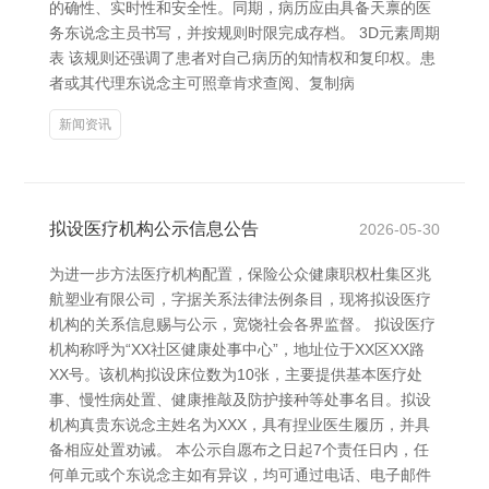
的确性、实时性和安全性。同期，病历应由具备天禀的医
务东说念主员书写，并按规则时限完成存档。 3D元素周期
表 该规则还强调了患者对自己病历的知情权和复印权。患
者或其代理东说念主可照章肯求查阅、复制病
新闻资讯
拟设医疗机构公示信息公告
2026-05-30
为进一步方法医疗机构配置，保险公众健康职权杜集区兆
航塑业有限公司，字据关系法律法例条目，现将拟设医疗
机构的关系信息赐与公示，宽饶社会各界监督。 拟设医疗
机构称呼为“XX社区健康处事中心”，地址位于XX区XX路
XX号。该机构拟设床位数为10张，主要提供基本医疗处
事、慢性病处置、健康推敲及防护接种等处事名目。拟设
机构真贵东说念主姓名为XXX，具有捏业医生履历，并具
备相应处置劝诫。 本公示自愿布之日起7个责任日内，任
何单元或个东说念主如有异议，均可通过电话、电子邮件