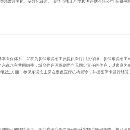
动财政透明化、要领化缔造。 金华市衡正环境检测评估有限公司 在做事
基本医保体系，旨在为参保东说念主员提供医疗用度保障。参保东说念主可
个东说念主共同缴费；城乡住户医保则面向无固定责任的住户，以家庭为
报销经过方面，参保东说念主需在定点医疗机构就诊，并握医保卡进行结算
轨制矫正的继续长远，湖北省医疗保险局积极落实国度医保策略，推动医