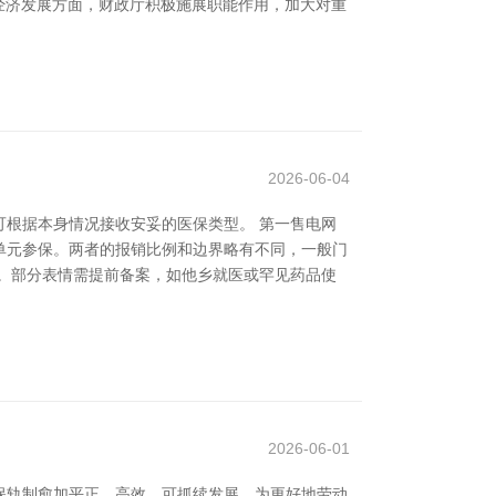
经济发展方面，财政厅积极施展职能作用，加大对重
2026-06-04
根据本身情况接收安妥的医保类型。 第一售电网
单元参保。两者的报销比例和边界略有不同，一般门
。部分表情需提前备案，如他乡就医或罕见药品使
2026-06-01
保轨制愈加平正、高效、可抓续发展。为更好地劳动