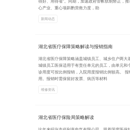
得好、用得省”。同期，加速政府管帐轨制矫正，推
心产业、重心项斟酌营救力度，助
新闻动态
湖北省医疗保障策略解读与报销指南
湖北省医疗保障策略涵盖城镇员工、城乡住户两大
城镇员工医保适用于有责任单元的员工，由单元和
诊用度可按比例报销，入院用度报销比例较高。 
用。报销时需保留好发票、病历等材料
维修资讯
湖北省医疗保险局策略解读
比年来绍兴市佰利嘉电气有限公司，跟着国度医保