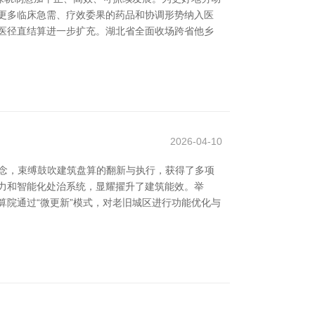
更多临床急需、疗效委果的药品和协调形势纳入医
医径直结算进一步扩充。湖北省全面收场跨省他乡
2026-04-10
理念，束缚鼓吹建筑盘算的翻新与执行，获得了多项
力和智能化处治系统，显耀擢升了建筑能效。举
算院通过“微更新”模式，对老旧城区进行功能优化与