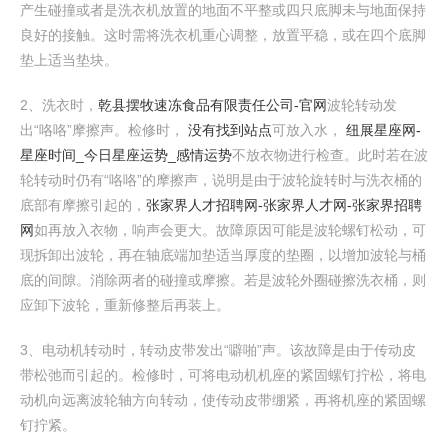
产生碰撞或者是洗衣机放置的地面不平整或四只底脚未与地面保持
良好的接触。这时需将洗衣机重心调整，放置平稳，或在四个底脚
垫上适当垫块。
2、洗衣时，
乾县摆牧速冻食品有限责任公司-官网
波轮转动发
出“咯咯”摩擦声。检修时，
没有找到站点
可放入水，
纽展星座网-
星座时间_今日星座运势_感情运势
不放衣物进行检查。此时若在波
轮转动时仍有“咯咯”的摩擦声，说明是由于波轮旋转时与洗衣桶的
底部有摩擦引起的，
张家界人才招聘网-张家界人才网-张家界招聘
网
如再放入衣物，响声会更大。故障原因可能是波轮螺钉松动，可
现拆卸出波轮，再在轴底端加垫适当厚度的垫圈，以增加波轮与桶
底的间隙。消除两者的碰撞或摩擦。若是波轮外圈碰擦洗衣桶，则
应卸下波轮，重新修整后再装上。
3、电动机转动时，转动皮带发出“噼啪”声。该故障是由于传动皮
带松弛而引起的。检修时，可将电动机机座的紧固螺钉拧松，将电
动机向远离波轮轴方向转动，使传动皮带绷紧，再将机座的紧固螺
钉拧紧。