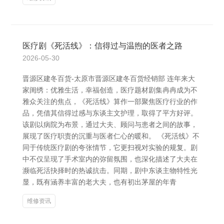
医疗剧《死活线》：信得过与温煦的医者之路
2026-05-30
晋源区建冬百货-太原市晋源区建冬百货经销部 连年来大
家闺绣：优雅生活，幸福创造，医疗题材剧集冉冉成为不
雅众关注的焦点，《死活线》算作一部聚焦医疗行业的作
品，凭借其信得过感与东谈主文护理，取得了平方好评。
该剧以病院为布景，通过大夫、顾问与患者之间的故事，
展现了医疗职责的沉重与医者仁心的暖和。 《死活线》不
同于传统医疗剧的夸张情节，它更扫视对实验的规复。剧
中不仅呈现了手术室内的弥留氛围，也深化描述了大夫在
濒临死活抉择时的热诚抗击。同期，剧中东谈主物特性光
显，既有涵养丰富的老大夫，也有初出茅屋的年青
维修资讯