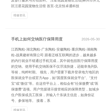
及诊疗服从与劳动质料。 汪星花园宠物生活馆|林州市开元
区汪星花园宠物生活馆 首页-北京恒卓通科技
维修资讯
手机上如何交纳医疗保障用度
2026-05-30
江西陶粒-湖北陶粒-广东陶粒-安徽陶粒-重庆陶粒-湖南陶
粒-战果建材有限公司 跟着迁移互联网的进步，越来越多
的内行就业不错通过手机完成，其中就包括医疗保障用度
的交纳。使用手机交纳医保不仅浮浅快捷，还能幸免列队
等候，纯粹时期。 领先，用户需要下载并登录地方地区的
医保就业平台或官方App，如“国度医保就业平台”、“支付
宝”或“微信”等。在这些平台上，相似会有“社保缴费”或“医
保缴费”选项。用户凭据请示接管相应的保障类型，如城乡
住户医保或员工医保，并输入个东谈主信息，如身份证
号、参保地等。 接着，系
维修资讯