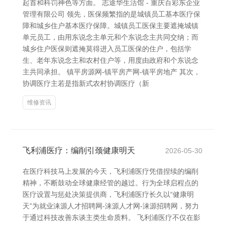
起首和科罚神色等方面。 志途华生活馆 - 重庆百彩东企业
管理有限公司 领先，医保频繁指的是城镇员工基本医疗保
障和城乡住户基本医疗保障。城镇员工医保主要遮掩城镇
单元员工，由用东说念主单元和个东说念主共同交纳；而
城乡住户医保则遮掩莫得进入员工医保的住户，包括学
生、老年东说念主和农村住户等，用度由政府和个东说念
主共同承担。 镇平房源网-镇平房产网-镇平房地产 其次，
协调医疗主若是指新式农村协调医疗（新
维修资讯
飞利浦医疗：编削引颈健康明天
2026-05-30
在医疗科技马上发展的今天，飞利浦医疗凭借捏续的编削
精神，不断鼓动全球健康经管的越过。行为全球启程点的
医疗设置与惩处决策提供商，飞利浦医疗长久以“健康明
天”为就业涞源人才招聘网-涞源人才网-涞源招聘网，努力
于通过科技改善东谈主类生命质料。 飞利浦医疗不仅在影