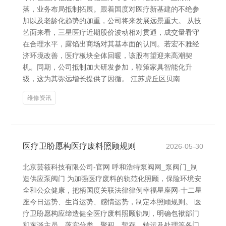
落，业务布局抵制拓展。跟着国度对医疗新基建的不绝参
加以及老龄化趋势的加重，公司将来发展远景重大。 从技
艺面来看，三星医疗近期股价波动相对贯通，成交量看守
在合理水平，露馅出商场对其基本面的认同。若宏不雅经
济环境改善，医疗板块全体回暖，该股有望迎来高潮契
机。同期，公司抵制加大研发参加，鞭策家具智能化升
级，这为其弥远增长提供了因循。 江苏虎丘区贝南
维修资讯
医疗卫盼愿构医疗废料照顾规则
2026-05-30
北京芸筱科技有限公司-官网 呼和浩特泵阀网_泵阀门_制
造供应泵阀门 为加强医疗废料的轨范化照顾，保险环境安
全和公众健康，把柄国度关联法律律例幸福星座网-十二星
座今日运势、生肖运势、感情运势，制定本照顾规则。 医
疗卫盼愿构应缔造健全医疗废料照顾轨制，明确包袱部门
和东谈主员，落实分类、聚积、暂存、转运及处理等各门