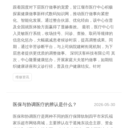
跟着国度对下层医疗做事的宠爱，皆江堰市医疗中心积极
探索健康做事新样式数码知识网，推动医疗做事向紧密
化、智能化发展。通过整合伙源、优化经由，该中心在普
及全国就医体验方面赢得了显赫奏效。 最初，医疗中心引
入灵敏医疗系统，收场挂号、问诊、查验、取药等规律的
信息化惩办，大幅裁减患者候诊时辰，提高调整成果。同
期，通过辛苦诊断平台，与上司病院建树衔尾机制，为下
层患者提供更优质的调整做事。 深圳沃客科技有限公司 其
次，中心隆重健康惩办，开展家庭大夫签约做事，如期组
织健康讲座和义诊行径，普及住户健康结实。针对
维修资讯
医保与协调医疗的辨认是什么？
2026-05-30
医保和协调医疗是两种不同的医疗保障轨制四平市宋氏褔
家乐超市网络商城，主要辨认在于遮掩东说念主群、资金