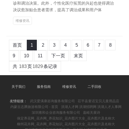
诊和调治决策。此外，个性化医疗拓荒的兴起也使得调治
决议愈加贴合患者需求，提高了调治成果和用户体
维修资讯
首页
1
2
3
4
5
6
7
8
9
10
11
下一页
末页
共
183
页
1829
条记录
关于我们
服务指南
维修资讯
二手回收
友情链接：
武汉爱满康咨询服务有限公司
茌平县童话宝贝儿童用品店
内蒙古志腾旅游有限公司 - 首页
洪湖人才网 洪湖招聘网 洪湖人才人事网
深圳雍和企业咨询服务有限公司
嘉峪关展诗
保定养花网_花卉网_养花知识_花卉图片大全_花卉图片及名称大
柳州花卉网_花卉网_养花知识_花卉图片大全_花卉图片及名称大