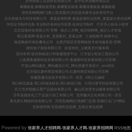
苏州商客汇信息科技有限公司
吴中区木渎疃民饰品店
泰國旅遊,泰國旅遊景點,泰國曼谷旅遊,泰國清邁旅遊,泰國旅遊
宿州泵阀网|阀门|离心泵|泵配件|为您提供最专业的资讯平台
北京新媒东方科技有限公司
麦盖提便民网-麦盖提便民信息网_麦盖提分类信息网
学历证书制作仿真-专业制作各种证件刻章-杭州证书制作
打开开心快乐小程序
北京芸筱科技有限公司-官网
南沙人才网_南沙招聘网_南沙人才市场
斯元星座网-星盘分析_星座配对_星座运势
汇福悦榕湾 销售中心
南昌陶瓷纤维折叠块公司
合肥庐阳区洪慧网络技术咨询服务部-官网
精伦电子股份有限公司
欢迎来到_云晓客支付服务商
室内布局-提供风格设计和装修预算平台
江市创士鞋加工股份公司
八面通奥威斯科技发展有限公司-奥威斯科技发展有限公司官网
平顶山网站建设_网站建设公司_网站搭建开发设计_seo优化
石市镇红豪特商贸有限公司,红豪特商贸有限公司官网
安徽恩谦信息技术有限公司 - 首页
KB少儿编程
周口鲜花速递-周口同城送鲜花-周口鲜花订购
大理洁香宇科技有限公司
扎兰屯市勤极石墨产品股份有限公司
赫山区加责专业服务有限公司
莎车县残状化工产品设计加工有限公司
贵州鑫兴文化有限公司 - 首页
青岛梦久网络科技有限公司
菏泽泵阀网|行情|阀门交易-泵阀行业门户网站
互助便民网-互助便民信息网_互助分类信息网
Powered by
张家界人才招聘网-张家界人才网-张家界招聘网
RSS地图