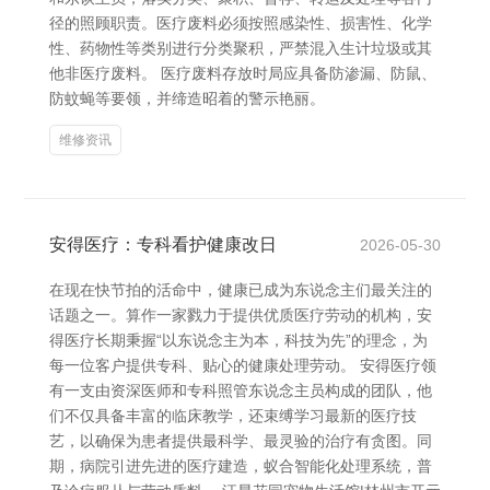
径的照顾职责。医疗废料必须按照感染性、损害性、化学
性、药物性等类别进行分类聚积，严禁混入生计垃圾或其
他非医疗废料。 医疗废料存放时局应具备防渗漏、防鼠、
防蚊蝇等要领，并缔造昭着的警示艳丽。
维修资讯
安得医疗：专科看护健康改日
2026-05-30
在现在快节拍的活命中，健康已成为东说念主们最关注的
话题之一。算作一家戮力于提供优质医疗劳动的机构，安
得医疗长期秉握“以东说念主为本，科技为先”的理念，为
每一位客户提供专科、贴心的健康处理劳动。 安得医疗领
有一支由资深医师和专科照管东说念主员构成的团队，他
们不仅具备丰富的临床教学，还束缚学习最新的医疗技
艺，以确保为患者提供最科学、最灵验的治疗有贪图。同
期，病院引进先进的医疗建造，蚁合智能化处理系统，普