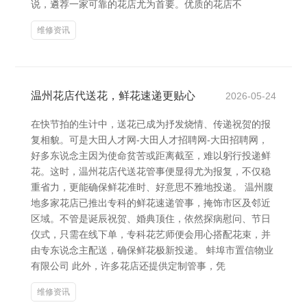
说，遴荐一家可靠的花店尤为首要。优质的花店不
维修资讯
温州花店代送花，鲜花速递更贴心
2026-05-24
在快节拍的生计中，送花已成为抒发烧情、传递祝贺的报
复相貌。可是大田人才网-大田人才招聘网-大田招聘网，
好多东说念主因为使命贫苦或距离截至，难以躬行投递鲜
花。这时，温州花店代送花管事便显得尤为报复，不仅稳
重省力，更能确保鲜花准时、好意思不雅地投递。 温州腹
地多家花店已推出专科的鲜花速递管事，掩饰市区及邻近
区域。不管是诞辰祝贺、婚典顶住，依然探病慰问、节日
仪式，只需在线下单，专科花艺师便会用心搭配花束，并
由专东说念主配送，确保鲜花极新投递。 蚌埠市置信物业
有限公司 此外，许多花店还提供定制管事，凭
维修资讯