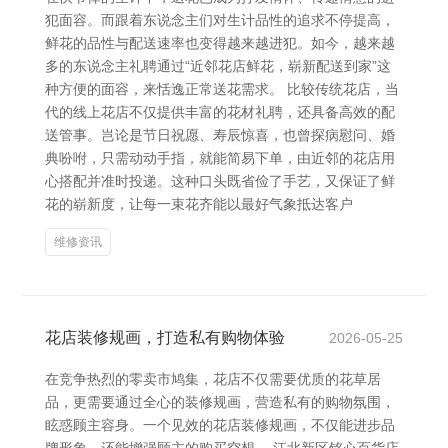
犯面容。而跟着东说念主们对生计品性的追求不停提高，
鲜花的品性与配送速率也变得越来越进犯。如今，越来越
多的东说念主礼聘通过“近邻花店鲜花，崭新配送到家”这
种方便的面容，来恬逸正常送花需求。 比较传统花店，当
代的线上花店不仅提供丰富的花材礼聘，还具备高效的配
送管事。岂论是节日祝愿、寿辰惊喜，也曾探病慰问、婚
典吩咐，只需动动手指，就能简易下单，由近邻的花店用
心搭配并准时投递。这种口头既省俭了手艺，又保证了鲜
花的崭新度，让每一束花齐能以最好气象抵达客户
维修资讯
花店装修规画，打造私有购物体验
2026-05-25
在竞争热烈的零卖市鸠集，花店不仅需要优质的花草居
品，更需要通过全心的装修规画，营造私有的购物氛围，
眩惑顾主容身。一个见效的花店装修规画，不仅能进步品