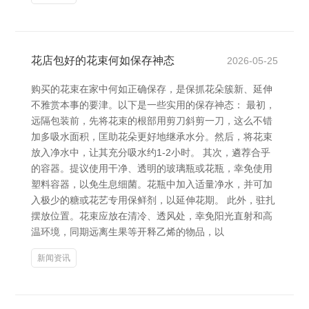
花店包好的花束何如保存神态
2026-05-25
购买的花束在家中何如正确保存，是保抓花朵簇新、延伸
不雅赏本事的要津。以下是一些实用的保存神态： 最初，
远隔包装前，先将花束的根部用剪刀斜剪一刀，这么不错
加多吸水面积，匡助花朵更好地继承水分。然后，将花束
放入净水中，让其充分吸水约1-2小时。 其次，遴荐合乎
的容器。提议使用干净、透明的玻璃瓶或花瓶，幸免使用
塑料容器，以免生息细菌。花瓶中加入适量净水，并可加
入极少的糖或花艺专用保鲜剂，以延伸花期。 此外，驻扎
摆放位置。花束应放在清冷、透风处，幸免阳光直射和高
温环境，同期远离生果等开释乙烯的物品，以
新闻资讯