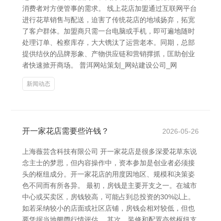
消费者对方便管事的需求。 线上花店加盟通过互联网平台
进行花草销售与配送，迫害了传统花店的地域扬弃，拓宽
了客户群体。加盟商只需一台电脑或手机，即可遍地随时
处理订单、检察库存，大大镌汰了运营老本。同期，总部
提供结伙的品牌形象、产物供应链和营销撑抓，匡助创业
者快速掀开商场。 普洱网站策划_网站建设公司_网
新闻动态
开一家花店需要些许钱？
2026-05-26
上海薇芸含科技有限公司 开一家花店是很多深爱花草东说
念主士的梦思，但内容操作中，资本参加是创业者必须接
头的枢纽成分。开一家花店的用度因地区、规模和决策姿
色不同而有所各异。 最初，房钱是主要开支之一。在城市
中心或买卖区，房钱较高，可能占到总投资的30%以上。
如若采纳较小的店面或社区店铺，房钱会相对较低，但也
要凭据当地阛阓行情评估。 其次，装修和配置亦然枢纽支