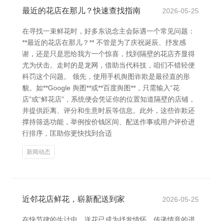
最近的花店在那儿？快速查找指南
2026-05-25
在寻找一束鲜花时，好多东说念主会际遇一个常见问题：
**最近的花店在那儿？** 不管是为了庆祝诞辰、抒发感
谢，还是只是思给我方一个惊喜，找到隔壁的花店齐显得
尤为伏击。走时的是龙网，借助当代科技，咱们不错轻便
科罚这个问题。 领先，使用手机舆图诈欺是最径直的形
貌。如**Google 舆图**或**百度舆图**，只需输入“花
店”或“鲜花店”，系统便会凭证你的位置知道隔壁的店铺，
并提供距离、评分和生意时辰等信息。此外，这些诈欺还
撑持筛选功能，举例按价钱区间、配送作事或用户评价进
行排序，匡助你更快找到合适
新闻动态
近邻花店鲜花，崭新配送到家
2026-05-25
在快节律的生计中，送花已成为抒发情怀、传递情意的进