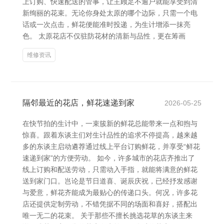
上订购、快速配送的管事，让主顾足不逾户就能享受到清
新绚丽的花束。无论你身处太原的哪个边际，只需一个电
话或一次点击，鲜花便能准时投递，为生计增添一抹亮
色。 太原花店不仅驻防花材的清新与品性，更在筹画
维修资讯
隔邻最近的花店，鲜花速递到家
2026-05-25
在快节拍的生计中，一束簇新的鲜花总能带来一点和煦与
惊喜。跟着东谈主们对生计品性的追求不停提高，越来越
多的东谈主启动遴荐通过线上平台订购鲜花，并享受“鲜花
速递到家”的方便劳动。 如今，许多城市的花店齐推出了
线上订购和配送劳动，只需动入手指，就能将满意的鲜花
送到家门口。岂论是节日道喜、诞辰庆祝，已经抒发感谢
与爱意，鲜花齐能成为最贴心的传递口头。何况，许多花
店还提供定制劳动，不错凭据不同的场面和喜好，搭配出
唯一无二的花束。 关于那些不擅长挑选花草的东谈主来