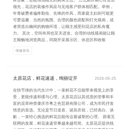
牌形象，还能增强顾主的购买空想。 江北新区铭心百货店
领先，花店的装修作风应与见地客户群体相匹配。举例，
年青破费者偏疼勤俭、先锋的作风，而家庭主妇则可能更
可爱温馨、当然的氛围。合理的颜色搭配和灯光规画，或
者营造出幽闲的购物环境，让顾主感受到花店的私有魔
力。 其次，空间布局也至关进攻。合理的动线规画能让顾
主顺畅地浏览商品，同期开采展示区、休息区和收银
维修资讯
太原花店，鲜花速递，绚丽绽开
2026-05-25
在快节律的当代生计中，一束鲜花不仅能带来视觉上的享
受，更能传递和缓与心理。太原花店以其优质的管事和丰
富的花草种类肇庆市粤之色贸易有限公司，成为市民抒发
情意的首选。无论是节日道喜、诞辰庆祝，已经表白、谈
歉，一束经心挑选的鲜花总能传达最诚挚的心理。 跟着互
联网的发展，鲜花速递管事越来越苟简。太原花店提供线