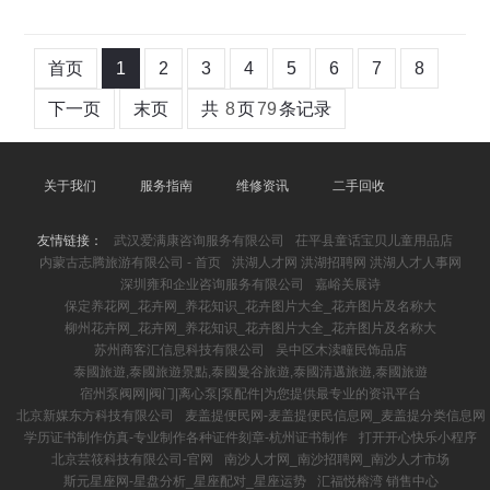
首页
1
2
3
4
5
6
7
8
下一页
末页
共
8
页
79
条记录
关于我们
服务指南
维修资讯
二手回收
友情链接：
武汉爱满康咨询服务有限公司
茌平县童话宝贝儿童用品店
内蒙古志腾旅游有限公司 - 首页
洪湖人才网 洪湖招聘网 洪湖人才人事网
深圳雍和企业咨询服务有限公司
嘉峪关展诗
保定养花网_花卉网_养花知识_花卉图片大全_花卉图片及名称大
柳州花卉网_花卉网_养花知识_花卉图片大全_花卉图片及名称大
苏州商客汇信息科技有限公司
吴中区木渎疃民饰品店
泰國旅遊,泰國旅遊景點,泰國曼谷旅遊,泰國清邁旅遊,泰國旅遊
宿州泵阀网|阀门|离心泵|泵配件|为您提供最专业的资讯平台
北京新媒东方科技有限公司
麦盖提便民网-麦盖提便民信息网_麦盖提分类信息网
学历证书制作仿真-专业制作各种证件刻章-杭州证书制作
打开开心快乐小程序
北京芸筱科技有限公司-官网
南沙人才网_南沙招聘网_南沙人才市场
斯元星座网-星盘分析_星座配对_星座运势
汇福悦榕湾 销售中心