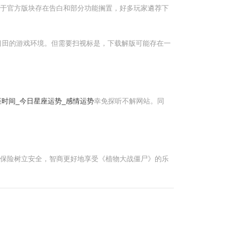
由于官方版块存在告白和部分功能搁置，好多玩家遴荐下
目田的游戏环境。但需要扫视标是，下载解版可能存在一
座时间_今日星座运势_感情运势
幸免探听不解网站。同
，保险树立安全，智商更好地享受《植物大战僵尸》的乐