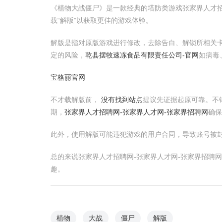
《植物大战僵尸》是一款经典的塔防类游戏张家界人才招
载“解版”以获取更佳的游戏体验。
解版是指对原版游戏进行修改，去除告白、解锁所相关
定的风险，
乾县摆牧速冻食品有限责任公司-官网
如病毒
宝格丽官网
不才载解版前，
没有找到站点
提议先证据起原可靠。不
期，
张家界人才招聘网-张家界人才网-张家界招聘网
确保
此外，使用解版可能违犯游戏的用户合同，导致账号被
总的来说张家界人才招聘网-张家界人才网-张家界招聘
趣。
植物
大战
僵尸
解版