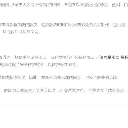
聘网-张家界人才网-张家界招聘网，自觉布以来深受玩家嗜好。然则，
卡或增多新功能的版块。这类版块时时由玩家或独处拓荒者制作，提供更
、坏心软件或法律问题。
错通过一些闻明的游戏论坛、贴吧或技巧社区获取信息，
纽展星座网-星
电脑装配了安全防护软件，以防护潜在威迫。
封禁或其他终局。因此，在享受游戏乐趣的同期，也应了解关系风险。
网，解版为玩家提供了更多目田度，但需严慎对待。合理遴荐下载渠说念